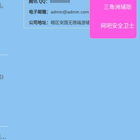
腾讯 QQ：
88888888
制。
三角洲辅助
电子邮箱：
admin@admin.com
公司地址：
暗区突围无限端游辅助
网吧安全卫士
围》
暗区突围端游辅助网站 有暗区突围辅助SC、暗区突围辅助太极、暗区突围辅助UFO、暗区突围辅助DT、暗区突围辅助OW、暗区突围KZ