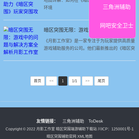
地图详解：如何在《暗区突围》端游中快速熟悉
搜刮：地图内获取物资，带出后出售或自用。交
三角洲辅助
环境
易：与
网吧安全卫士
暗区突围无限：游戏中的问题与解决方案全解析月影工作室辅助
《月影工作室》是一家专注于为玩家提供高质量
游戏辅助服务的公司。他们最新推出的《暗区突
围辅助网》是一款专为暗区突围端游设计的辅助
软件，拥有诸多强大功能，让玩家在游戏中轻松
取得优势。首先，人物透视功能是《暗区突围辅
助网》中最引人注目的一个功能之一。这个功能
首页
<<
1
1/1
>>
尾页
能够帮助玩家更清晰地看到敌人的位置和动向，
让玩家
友情链接：
三角洲辅助
ToDesk
Copyright © 2022 月影工作室 暗区突围端游辅助下载站
川ICP：1250001号-1
暗区突围辅助官网
XML地图