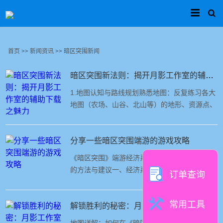
首页
>>
新闻资讯
>>
暗区突围新闻
暗区突围新法则：揭开月影工作室的辅助下载之魅力
1.地图认知与路线规划熟悉地图：反复练习各大
地图（农场、山谷、北山等）的地形、资源点、
刷怪点、撤离点。记住高危区域和常见埋伏点。
制定撤离路线：入场前就规划好几条撤离路线，
避免临时慌乱。灵活变通：根据局势及时调整路
分享一些暗区突围端游的游戏攻略
线，尽量避开枪声密集区，提高生存率。2.听声
《暗区突围》端游经济系统攻略：高效赚取资源
辨位与信息收集高质量耳机：建议佩戴耳
的方法与建议一、经济系统基础解析资源类型货
订单查询
币：卢布、美元、欧元等，用于交易、升级、购
买装备。物资：武器、配件、防具、医疗品、稀
常用工具
有道具等，可自用或出售。任务物品：部分任务
解锁胜利的秘密：月影工作室助力《暗区突围》玩家突围攻略
专属物品，完成后获得大量奖励。主要经济活动