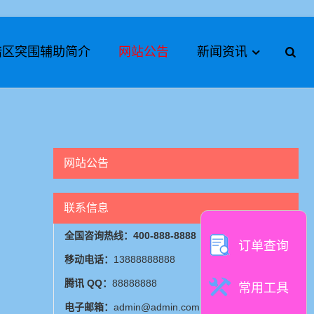
暗区突围辅助简介
网站公告
新闻资讯
网站公告
联系信息
全国咨询热线：400-888-8888
订单查询
移动电话：
13888888888
腾讯 QQ：
88888888
常用工具
电子邮箱：
admin@admin.com