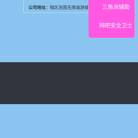
三角洲辅助
公司地址：
暗区突围无限端游辅助
网吧安全卫士